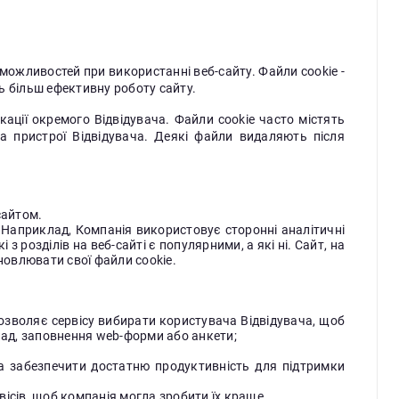
можливостей при використанні веб-сайту. Файли cookie -
ь більш ефективну роботу сайту.
кації окремого Відвідувача. Файли cookie часто містять
а пристрої Відвідувача. Деякі файли видаляють після
сайтом.
 Наприклад, Компанія використовує сторонні аналітичні
 з розділів на веб-сайті є популярними, а які ні. Сайт, на
новлювати свої файли cookie.
дозволяє сервісу вибирати користувача Відвідувача, щоб
лад, заповнення web-форми або анкети;
а забезпечити достатню продуктивність для підтримки
ісів, щоб компанія могла зробити їх краще.