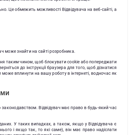
но. Це обмежить можливості Відвідувача на веб-сайті, а
вач може знайти на сайті розробника.
ння таким чином, щоб блокувати cookie або попереджати
верніться до інструкції браузера для того, щоб дізнатися
е може вплинути на вашу роботу в інтернеті, водночас як
ЯМИ
го законодавством. Відвідувач має право в будь-який час
аних. У таких випадках, а також, якщо у Відвідувача є
ього і якщо так, то які саме), він має право надіслати