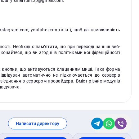
у пошту
smartum.zp@gmail.com
.
nstagram.com, youtube.com та ін.), щоб дати можливість
ості. Необхідно пам’ятати, що при переході на інші веб-
онайтеся, що ви згодні із політиками конфіденційності
 як кнопки, що активуються клацанням миші. Така форма
Відвідувач автоматично не підключається до серверів
з'єднання з сервером провайдера. Вміст різних модулів
двідувача.
Написати директору