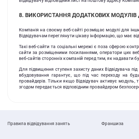
Відвідувачу відповідний лист на поштову адресу Компанії
8. ВИКОРИСТАННЯ ДОДАТКОВИХ МОДУЛІВ 
Компанія на своєму веб-сайті розміщає модулі для інши
Відвідувачам переглянути цікаву інформацію, що має від
Такі веб-сайти та соціальні мережі є поза сферою контр
сайти за розміщеними посиланнями, оператори цих веб-
веб-сайтів сторонніх компаній перед тим, як надавати бу
Для підвищення ступеня захисту даних Відвідувача під
вбудовування гарантує, що під час переходу на будь
провайдерів. Тільки якщо Відвідувач активує модуль, 
згодом передається відповідним провайдером безпосеред
Правила відвідування занять
Франшиза