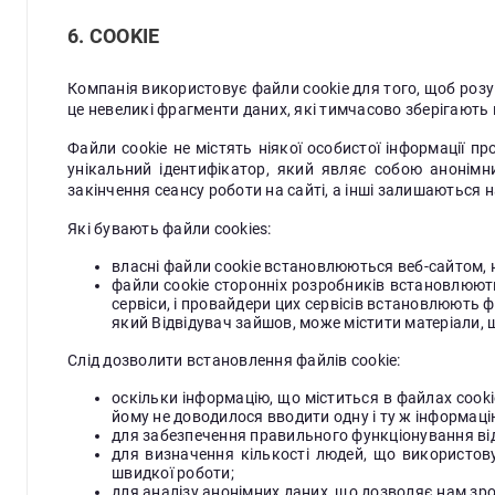
6. COOKIE
Компанія використовує файли cookie для того, щоб розу
це невеликі фрагменти даних, які тимчасово зберігають 
Файли cookie не містять ніякої особистої інформації п
унікальний ідентифікатор, який являє собою анонімн
закінчення сеансу роботи на сайті, а інші залишаються 
Які бувають файли cookies:
власні файли cookie встановлюються веб-сайтом, н
файли cookie сторонніх розробників встановлюют
сервіси, і провайдери цих сервісів встановлюють фай
який Відвідувач зайшов, може містити матеріали, 
Слід дозволити встановлення файлів cookie:
оскільки інформацію, що міститься в файлах cook
йому не доводилося вводити одну і ту ж інформаці
для забезпечення правильного функціонування ві
для визначення кількості людей, що використов
швидкої роботи;
для аналізу анонімних даних, що дозволяє нам зро