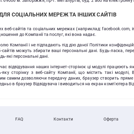
: 69006 м. Запоріжжя, пр-т. Металургів, буд. 2 або на електронн
ДЛЯ СОЦІАЛЬНИХ МЕРЕЖ ТА ІНШИХ САЙТІВ
х веб-сайтів та соціальних мережах (наприклад: facebook.com, i
ношення до Компанії та послуг, які вона надає.
олю Компанії і не підпадають під дію даної Політики конфіденційн
сайтів можуть збирати ваші персональні дані. Будь-ласка, перек
дь-які персональні дані.
 час відвідування наших інтернет-сторінок ці модулі працюють
-яку сторінку з веб-сайту Компанії, що містить такі модулі, 
тим самим дозволяючи передачу даних, браузер створить пряме 
ньо в браузер Відвідувача і виводиться на екран комп'ютера Ві
FAQ
Контакти
Оферта