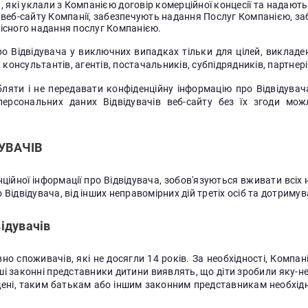
кі уклали з Компанією договір комерційної концесії та надають в
веб-сайту Компанії, забезпечують надання Послуг Компанією, заб
якісного надання послуг Компанією.
о Відвідувача у виключних випадках тільки для цілей, викладени
 консультантів, агентів, постачальників, субпідрядників, партнер
бляти і не передавати конфіденційну інформацію про Відвідувач
персональних даних Відвідувачів веб-сайту без їх згоди мо
УВАЧІВ
ційної інформації про Відвідувача, зобов'язуються вживати всіх 
 Відвідувача, від інших неправомірних дій третіх осіб та дотриму
ідувачів
овно споживачів, які не досягли 14 років. За необхідності, Компа
ші законні представники дитини виявлять, що діти зробили яку-неб
ені, таким батькам або іншим законним представникам необхідно