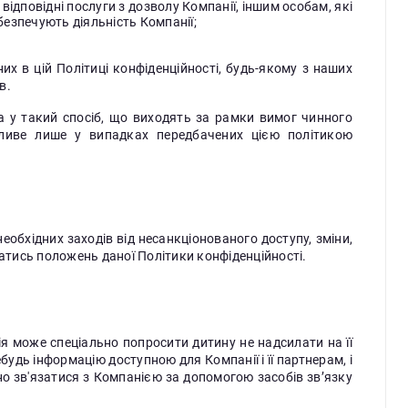
ідповідні послуги з дозволу Компанії, іншим особам, які
езпечують діяльність Компанії;
х в цій Політиці конфіденційності, будь-якому з наших
ів.
а у такий спосіб, що виходять за рамки вимог чинного
жливе лише у випадках передбачених цією політикою
необхідних заходів від несанкціонованого доступу, зміни,
ватись положень даної Політики конфіденційності.
нія може спеціально попросити дитину не надсилати на її
удь інформацію доступною для Компанії і її партнерам, і
 зв'язатися з Компанією за допомогою засобів зв’язку