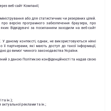
ерез веб-сайт Компанії;
міністрування або для статистичних чи резервних цілей.
ні про версію програмного забезпечення браузера, про
я яких Відвідувачі за посиланням заходили на веб-сайт
. У даному контексті, однак, не використовуються ніякі
її партнерами, які мають доступ до такої інформації,
ідно до вимог чинного законодавства України.
ений з даною Політикою конфіденційності та надав свою
та ін.);
актуальної реклами та ін.;