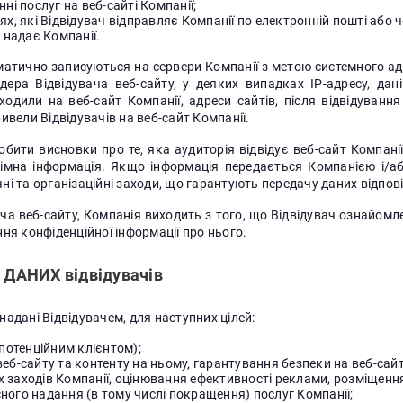
ні послуг на веб-сайті Компанії;
х, які Відвідувач відправляє Компанії по електронній пошті або ч
 надає Компанії.
томатично записуються на сервери Компанії з метою системного ад
дера Відвідувача веб-сайту, у деяких випадках IP-адресу, да
аходили на веб-сайт Компанії, адреси сайтів, після відвідуванн
ивели Відвідувачів на веб-сайт Компанії.
бити висновки про те, яка аудиторія відвідує веб-сайт Компанії
мна інформація. Якщо інформація передається Компанією і/або 
ні та організаційні заходи, що гарантують передачу даних відпов
а веб-сайту, Компанія виходить з того, що Відвідувач ознайомл
ня конфіденційної інформації про нього.
ДАНИХ відвідувачів
адані Відвідувачем, для наступних цілей:
 потенційним клієнтом);
б-сайту та контенту на ньому, гарантування безпеки на веб-сайті 
заходів Компанії, оцінювання ефективності реклами, розміщення 
існого надання (в тому числі покращення) послуг Компанії;