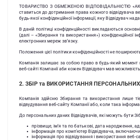
ТОВАРИСТВО З ОБМЕЖЕНОЮ ВІДПОВІДАЛЬНІСТЮ «АКАДЕ
ставиться до дотримання права кожного відвідувача веб-
будь-якої конфіденційної інформації, яку Відвідувач нада
В даній політиці конфіденційності викладаються основн
(далі – «Збирання та використання») конфіденційної ін
електронних мереж зв’язку.
Положення цієї політики конфіденційності не поширюють
Компанія залишає за собою право в будь-який момент вне
веб-сайті Компанії аби кожен Відвідувач мав можливіст
2. ЗБІР та ВИКОРИСТАННЯ ПЕРСОНАЛЬНИ
Компанія здійсню Збирання та використання лише тієї
відвудування веб-сайту Компанії або, коли така інформа
До персональних даних Відвідувачів, які можуть бути Зі
прізвище, ім’я та по батькові, дата народження, ад
інформація про комп'ютер Відвідувача, включаючи I
інформація про відвідування і використання веб-са