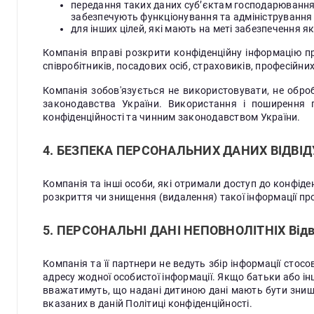
передання таких даних суб’єктам господарювання, я
забезпечують функціонування та адміністрування 
для інших цілей, які мають на меті забезпечення 
Компанія вправі розкрити конфіденційну інформацію пр
співробітників, посадових осіб, страховиків, професійних
Компанія зобов'язується не використовувати, не обро
законодавства України. Використання і поширення 
конфіденційності та чинним законодавством України.
4. БЕЗПЕКА ПЕРСОНАЛЬНИХ ДАНИХ ВІДВІД
Компанія та інші особи, які отримали доступ до конфіден
розкриття чи знищення (видалення) такої інформації про
5. ПЕРСОНАЛЬНІ ДАНІ НЕПОВНОЛІТНІХ Відв
Компанія та її партнери не ведуть збір інформації стос
адресу жодної особистої інформації. Якщо батьки або ін
вважатимуть, що надані дитиною дані мають бути знищ
вказаних в даній Політиці конфіденційності.