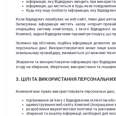
інформація, яку Відвідувач вводить при використан
інформація, що міститься в будь-яких повідомлення
будь-яку іншу особисту інформацію, яку Відвідувач
Коли Відвідувач перебуває на веб-сайті, певні дані ав
Записувана інформація містить назву інтернет-провай
операційну систему комп'ютера, з якого Відвідувачі з
Компанії, задані Відвідувачами параметри пошуку, що пр
Залежно від обставин, подібна інформація дозволяє зро
персональні дані. Використовуватися може лише аноні
зовнішньому провайдеру, вживаються усі можливі техніч
Збираючи та використовуючи інформацію про Відвідувач
згоду на збирання, зберігання, використання та поширен
3. ЦІЛІ ТА ВИКОРИСТАННЯ ПЕРСОНАЛЬНИХ 
Компанія має право використовувати персональні дані, н
підтримання зв’язку з Відвідувачем (клієнтом або
адміністрування веб-сайту Компанії (покращення ве
розроблення маркетингової політики та рекламних 
збирання та аналізу інформації, необхідної для як