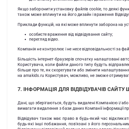
Якщо заборонити установку файлів cookie,
то деякі фун
також може вплинути на його дизайн і враження Відвідув
Приклади функцій, на які може вплинути заборона на ус
особисте враження від відвідування сайту;
перегляд відео.
Компанія не контролює і не несе відповідальності за фа
Більшість інтернет-браузерів спочатку налаштовані ав
Користувача, коли файли даного типу будуть відправлені 
більше про те, як скорегувати або змінити налаштування
на amakids.ru Користувач, можливо, не зможе отримуват
7. ІНФОРМАЦІЯ ДЛЯ ВІДВІДУВАЧІВ САЙТ
Дані, що зберігаються, будуть видалені Компанією і/або
вимагати видалення з бази даних Компанії інформації пр
Відвідувач також має право в будь-який час відкликат
будь-які інші побажання, пов'язані з його персональни