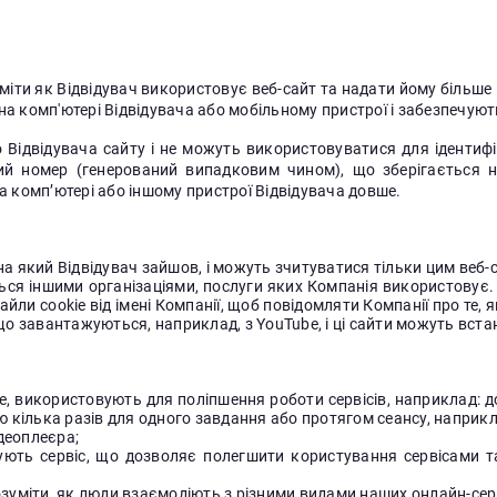
міти як Відвідувач використовує веб-сайт та надати йому більше 
на комп'ютері Відвідувача або мобільному пристрої і забезпечуют
ро Відвідувача сайту і не можуть використовуватися для ідентифі
ий номер (генерований випадковим чином), що зберігається н
на комп’ютері або іншому пристрої Відвідувача довше.
а який Відвідувач зайшов, і можуть зчитуватися тільки цим веб-
ься іншими організаціями, послуги яких Компанія використовує.
ли cookie від імені Компанії, щоб повідомляти Компанії про те, які
що завантажуються, наприклад, з YouTube, і ці сайти можуть вста
ie, використовують для поліпшення роботи сервісів, наприклад: 
ю кілька разів для одного завдання або протягом сеансу, наприк
деоплеєра;
ують сервіс, що дозволяє полегшити користування сервісами т
зуміти, як люди взаємодіють з різними видами наших онлайн-серв