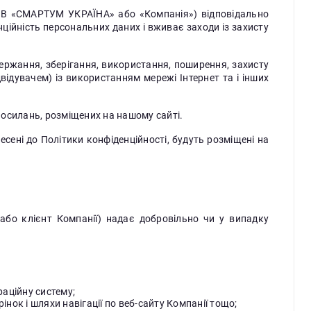
«СМАРТУМ УКРАЇНА» або «Компанія») відповідально
нційність персональних даних і вживає заходи із захисту
держання, зберігання, використання, поширення, захисту
відувачем) із використанням мережі Інтернет та і інших
посилань, розміщених на нашому сайті.
есені до Політики конфіденційності, будуть розміщені на
 або клієнт Компанії) надає добровільно чи у випадку
раційну систему;
нок і шляхи навігації по веб-сайту Компанії тощо;