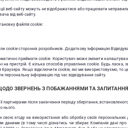
кції веб-сайту можуть не відображатися або працювати неправиль
ача від веб-сайту.
тановку файлів cookie:
йли cookie сторонніх розробників. Додаткову інформацію Відвіду
томатично приймати cookie. Користувач може змінити налаштува
на пристрій. Є кілька способів управління cookie. Будь ласка, з
 браузера. Якщо відключити cookie, які ми використовуємо, то ц
и персональну інформацію під час відвідування сайту.
У ЩОДО ЗВЕРНЕНЬ З ПОБАЖАННЯМИ ТА ЗАПИТАНН
 її партнерами після закінчення періоду зберігання, встановлено
о нього.
и свою згоду на використання або обробку своїх персональних д
ми даними (в тому числі дізнатись чи збирає Компанія дані про н